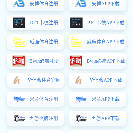
职能部门分布
职称文件2025
学习重要论述
校友登记联系
五高招生咨询
周工作安排
校园风光
更多...
教师办公室
走廊
大报告厅
餐厅