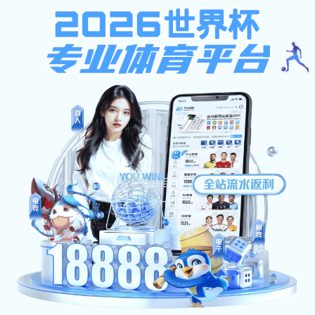
开云网页版登录入口-开云中国
开云网页版登录入口-开云中国:
开云网页版登录入口-开云中国:
开云网页版
首页
学校概况
五中
开云网页版登录入口-开云中国:
开云网页版登录入口-开云中国:
开云网页版
招生专栏
党建工团
学区