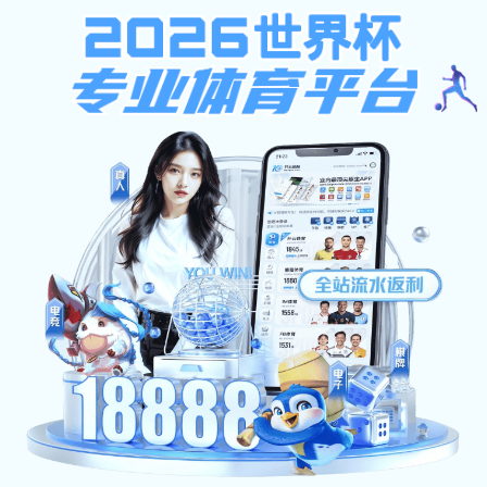
开云网页版登录入口-开云中国
开云网页版登录入口-开云中国:
开云网页版登录入口-开云中国:
开云网页版
首页
学校概况
五中
开云网页版登录入口-开云中国:
开云网页版登录入口-开云中国:
开云网页版
招生专栏
党建工团
学区