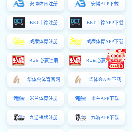
五中党员志愿者
职能部门分布
职称文件2025
郑州五中举行2
学习重要论述
校友登记联系
城乡文明共建结
五高招生咨询
周工作安排
郑州五中召开筹
校园风光
更多...
郑州五中党团
郑州五中结对帮
教师办公室
走廊
共享共创 五
郑州五中扎实
郑州五中开展“
大报告厅
餐厅