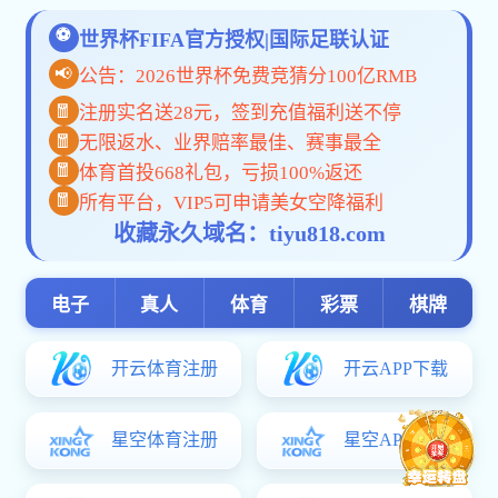
文明创建
五中动态
郑州五中开展
校内新闻
郑州五中善行
通知公告
郑州五中开展“
文明创建
倡导文明出行
郑州市文明行
智慧校园平台
招生简章
五中多种形式
学校简介
新校区建设