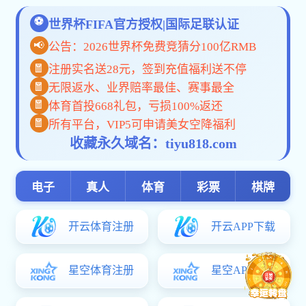
文明创建
五中动态
网络文明传播
校内新闻
我校举办教师
通知公告
我校开展学雷
文明创建
文明城市网站
郑州关于集中
智慧校园平台
招生简章
“文明办网 文
学校简介
新校区建设