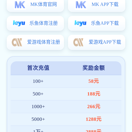
一场8分钟的“
真爱无言大孝无
[5中]获得河南
[5中]护路天使
郑州市文明创
联系我们
|
站点导航
|
郑州市第五高级中学地址：郑州市
管城区春瑞街1号
邮编